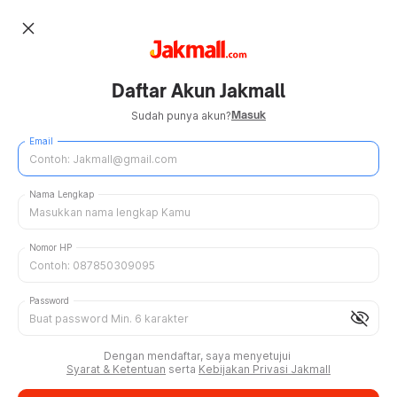
close
Daftar Akun Jakmall
Masuk
Sudah punya akun?
Email
Nama Lengkap
Nomor HP
Password
visibility_off
Dengan mendaftar, saya menyetujui
Syarat & Ketentuan
serta
Kebijakan Privasi Jakmall