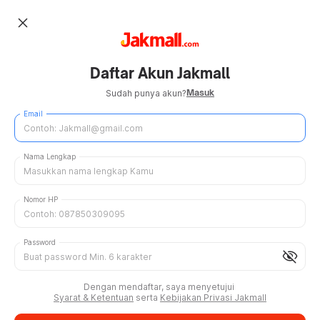
close
Daftar Akun Jakmall
Masuk
Sudah punya akun?
Email
Nama Lengkap
Nomor HP
Password
visibility_off
Dengan mendaftar, saya menyetujui
Syarat & Ketentuan
serta
Kebijakan Privasi Jakmall