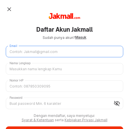
close
Daftar Akun Jakmall
Masuk
Sudah punya akun?
Email
Nama Lengkap
Nomor HP
Password
visibility_off
Dengan mendaftar, saya menyetujui
Syarat & Ketentuan
serta
Kebijakan Privasi Jakmall