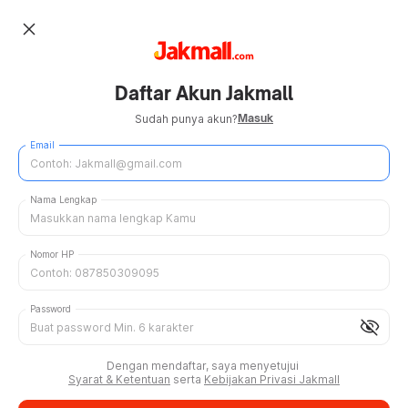
close
Daftar Akun Jakmall
Masuk
Sudah punya akun?
Email
Nama Lengkap
Nomor HP
Password
visibility_off
Dengan mendaftar, saya menyetujui
Syarat & Ketentuan
serta
Kebijakan Privasi Jakmall