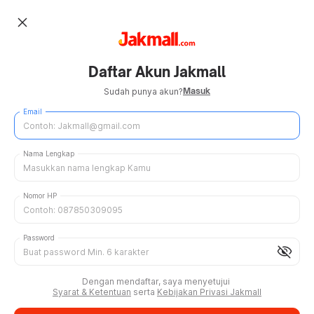
close
Daftar Akun Jakmall
Masuk
Sudah punya akun?
Email
Nama Lengkap
Nomor HP
Password
visibility_off
Dengan mendaftar, saya menyetujui
Syarat & Ketentuan
serta
Kebijakan Privasi Jakmall