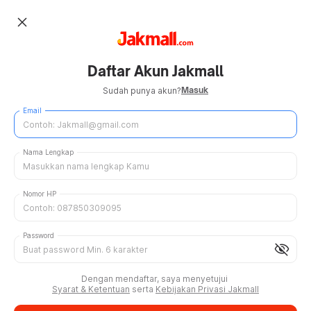
close
Daftar Akun Jakmall
Masuk
Sudah punya akun?
Email
Nama Lengkap
Nomor HP
Password
visibility_off
Dengan mendaftar, saya menyetujui
Syarat & Ketentuan
serta
Kebijakan Privasi Jakmall