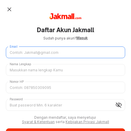
close
Daftar Akun Jakmall
Masuk
Sudah punya akun?
Email
Nama Lengkap
Nomor HP
Password
visibility_off
Dengan mendaftar, saya menyetujui
Syarat & Ketentuan
serta
Kebijakan Privasi Jakmall