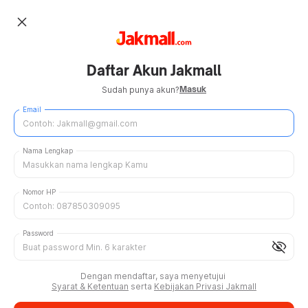
close
Daftar Akun Jakmall
Masuk
Sudah punya akun?
Email
Nama Lengkap
Nomor HP
Password
visibility_off
Dengan mendaftar, saya menyetujui
Syarat & Ketentuan
serta
Kebijakan Privasi Jakmall