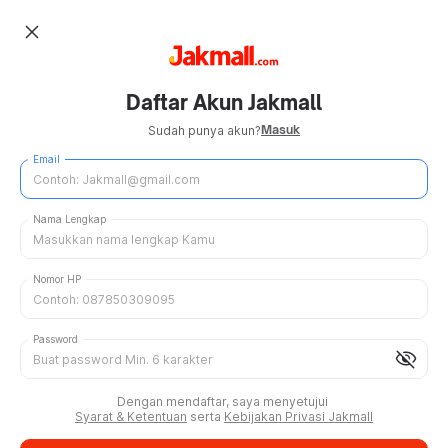
close
Daftar Akun Jakmall
Masuk
Sudah punya akun?
Email
Nama Lengkap
Nomor HP
Password
visibility_off
Dengan mendaftar, saya menyetujui
Syarat & Ketentuan
serta
Kebijakan Privasi Jakmall