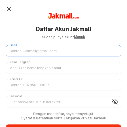
close
Daftar Akun Jakmall
Masuk
Sudah punya akun?
Email
Nama Lengkap
Nomor HP
Password
visibility_off
Dengan mendaftar, saya menyetujui
Syarat & Ketentuan
serta
Kebijakan Privasi Jakmall