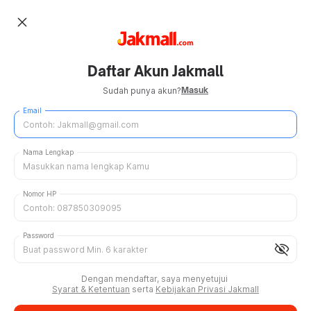
close
Daftar Akun Jakmall
Masuk
Sudah punya akun?
Email
Nama Lengkap
Nomor HP
Password
visibility_off
Dengan mendaftar, saya menyetujui
Syarat & Ketentuan
serta
Kebijakan Privasi Jakmall