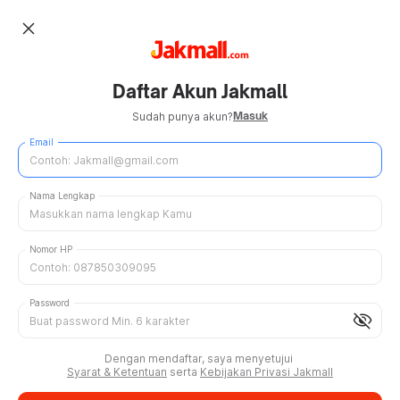
close
Daftar Akun Jakmall
Masuk
Sudah punya akun?
Email
Nama Lengkap
Nomor HP
Password
visibility_off
Dengan mendaftar, saya menyetujui
Syarat & Ketentuan
serta
Kebijakan Privasi Jakmall