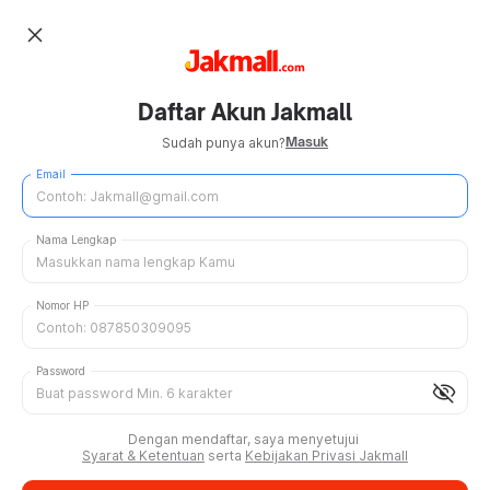
close
Daftar Akun Jakmall
Masuk
Sudah punya akun?
Email
Nama Lengkap
Nomor HP
Password
visibility_off
Dengan mendaftar, saya menyetujui
Syarat & Ketentuan
serta
Kebijakan Privasi Jakmall