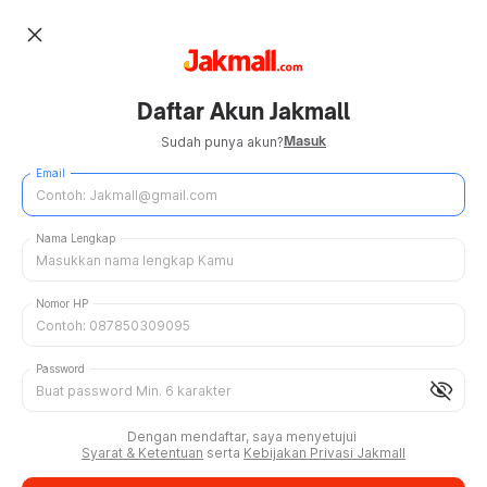
close
Daftar Akun Jakmall
Masuk
Sudah punya akun?
Email
Nama Lengkap
Nomor HP
Password
visibility_off
Dengan mendaftar, saya menyetujui
Syarat & Ketentuan
serta
Kebijakan Privasi Jakmall