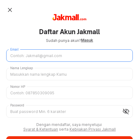
close
Daftar Akun Jakmall
Masuk
Sudah punya akun?
Email
Nama Lengkap
Nomor HP
Password
visibility_off
Dengan mendaftar, saya menyetujui
Syarat & Ketentuan
serta
Kebijakan Privasi Jakmall