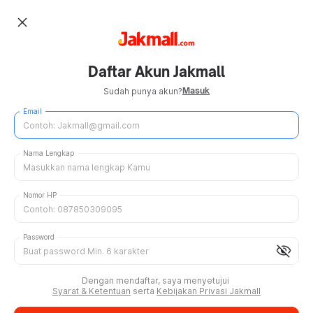
close
Daftar Akun Jakmall
Masuk
Sudah punya akun?
Email
Nama Lengkap
Nomor HP
Password
visibility_off
Dengan mendaftar, saya menyetujui
Syarat & Ketentuan
serta
Kebijakan Privasi Jakmall