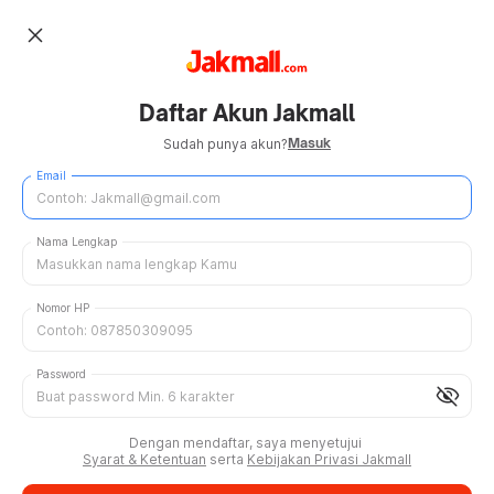
close
Daftar Akun Jakmall
Masuk
Sudah punya akun?
Email
Nama Lengkap
Nomor HP
Password
visibility_off
Dengan mendaftar, saya menyetujui
Syarat & Ketentuan
serta
Kebijakan Privasi Jakmall