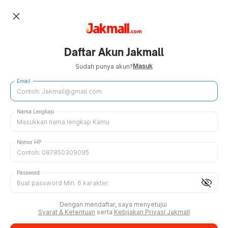
close
Daftar Akun Jakmall
Masuk
Sudah punya akun?
Email
Nama Lengkap
Nomor HP
Password
visibility_off
Dengan mendaftar, saya menyetujui
Syarat & Ketentuan
serta
Kebijakan Privasi Jakmall