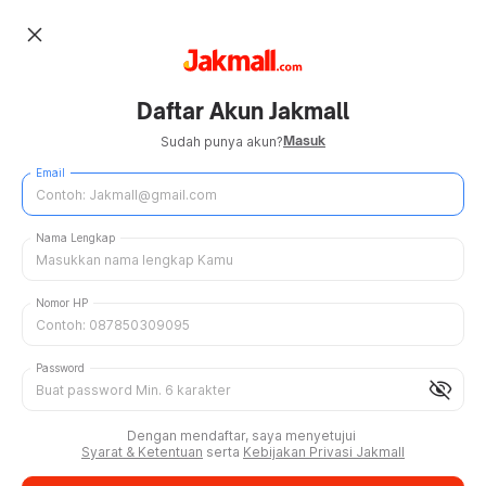
close
Daftar Akun Jakmall
Masuk
Sudah punya akun?
Email
Nama Lengkap
Nomor HP
Password
visibility_off
Dengan mendaftar, saya menyetujui
Syarat & Ketentuan
serta
Kebijakan Privasi Jakmall