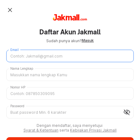
close
Daftar Akun Jakmall
Masuk
Sudah punya akun?
Email
Nama Lengkap
Nomor HP
Password
visibility_off
Dengan mendaftar, saya menyetujui
Syarat & Ketentuan
serta
Kebijakan Privasi Jakmall