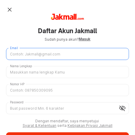
close
Daftar Akun Jakmall
Masuk
Sudah punya akun?
Email
Nama Lengkap
Nomor HP
Password
visibility_off
Dengan mendaftar, saya menyetujui
Syarat & Ketentuan
serta
Kebijakan Privasi Jakmall