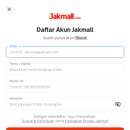
close
Daftar Akun Jakmall
Masuk
Sudah punya akun?
Email
Nama Lengkap
Nomor HP
Password
visibility_off
Dengan mendaftar, saya menyetujui
Syarat & Ketentuan
serta
Kebijakan Privasi Jakmall