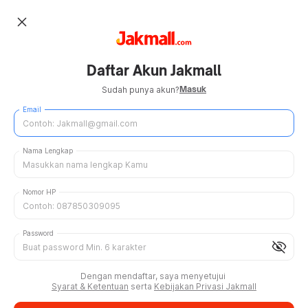
close
Daftar Akun Jakmall
Masuk
Sudah punya akun?
Email
Nama Lengkap
Nomor HP
Password
visibility_off
Dengan mendaftar, saya menyetujui
Syarat & Ketentuan
serta
Kebijakan Privasi Jakmall