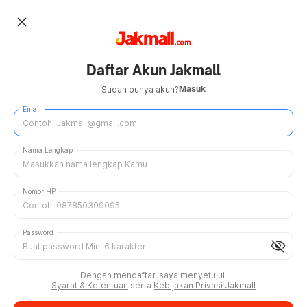
close
Daftar Akun Jakmall
Masuk
Sudah punya akun?
Email
Nama Lengkap
Nomor HP
Password
visibility_off
Dengan mendaftar, saya menyetujui
Syarat & Ketentuan
serta
Kebijakan Privasi Jakmall