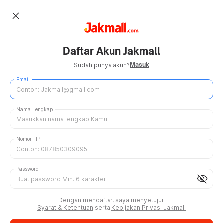
close
Daftar Akun Jakmall
Masuk
Sudah punya akun?
Email
Nama Lengkap
Nomor HP
Password
visibility_off
Dengan mendaftar, saya menyetujui
Syarat & Ketentuan
serta
Kebijakan Privasi Jakmall