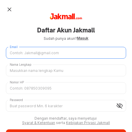
close
Daftar Akun Jakmall
Masuk
Sudah punya akun?
Email
Nama Lengkap
Nomor HP
Password
visibility_off
Dengan mendaftar, saya menyetujui
Syarat & Ketentuan
serta
Kebijakan Privasi Jakmall