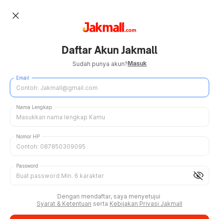
close
Daftar Akun Jakmall
Masuk
Sudah punya akun?
Email
Nama Lengkap
Nomor HP
Password
visibility_off
Dengan mendaftar, saya menyetujui
Syarat & Ketentuan
serta
Kebijakan Privasi Jakmall