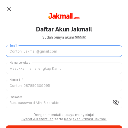
close
Daftar Akun Jakmall
Masuk
Sudah punya akun?
Email
Nama Lengkap
Nomor HP
Password
visibility_off
Dengan mendaftar, saya menyetujui
Syarat & Ketentuan
serta
Kebijakan Privasi Jakmall