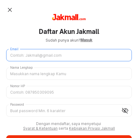
close
Daftar Akun Jakmall
Masuk
Sudah punya akun?
Email
Nama Lengkap
Nomor HP
Password
visibility_off
Dengan mendaftar, saya menyetujui
Syarat & Ketentuan
serta
Kebijakan Privasi Jakmall