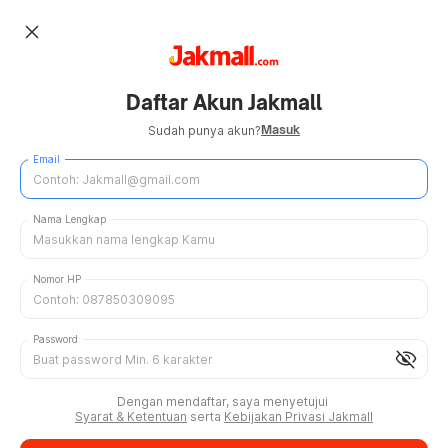
close
Daftar Akun Jakmall
Masuk
Sudah punya akun?
Email
Nama Lengkap
Nomor HP
Password
visibility_off
Dengan mendaftar, saya menyetujui
Syarat & Ketentuan
serta
Kebijakan Privasi Jakmall