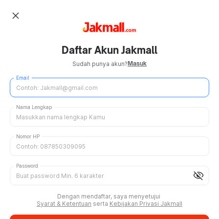
close
Daftar Akun Jakmall
Masuk
Sudah punya akun?
Email
Nama Lengkap
Nomor HP
Password
visibility_off
Dengan mendaftar, saya menyetujui
Syarat & Ketentuan
serta
Kebijakan Privasi Jakmall