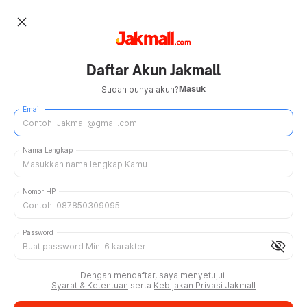
close
Daftar Akun Jakmall
Masuk
Sudah punya akun?
Email
Nama Lengkap
Nomor HP
Password
visibility_off
Dengan mendaftar, saya menyetujui
Syarat & Ketentuan
serta
Kebijakan Privasi Jakmall