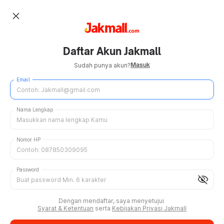
close
Daftar Akun Jakmall
Masuk
Sudah punya akun?
Email
Nama Lengkap
Nomor HP
Password
visibility_off
Dengan mendaftar, saya menyetujui
Syarat & Ketentuan
serta
Kebijakan Privasi Jakmall