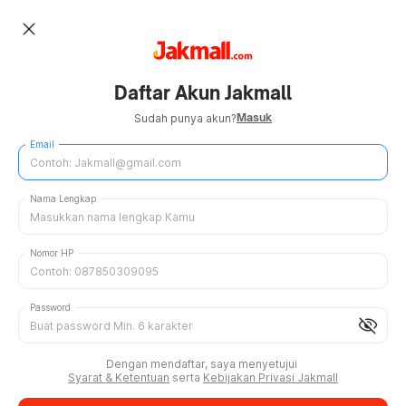
close
Daftar Akun Jakmall
Masuk
Sudah punya akun?
Email
Nama Lengkap
Nomor HP
Password
visibility_off
Dengan mendaftar, saya menyetujui
Syarat & Ketentuan
serta
Kebijakan Privasi Jakmall