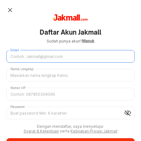
close
Daftar Akun Jakmall
Masuk
Sudah punya akun?
Email
Nama Lengkap
Nomor HP
Password
visibility_off
Dengan mendaftar, saya menyetujui
Syarat & Ketentuan
serta
Kebijakan Privasi Jakmall