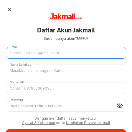
close
Daftar Akun Jakmall
Masuk
Sudah punya akun?
Email
Nama Lengkap
Nomor HP
Password
visibility_off
Dengan mendaftar, saya menyetujui
Syarat & Ketentuan
serta
Kebijakan Privasi Jakmall