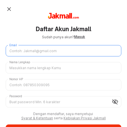
close
Daftar Akun Jakmall
Masuk
Sudah punya akun?
Email
Nama Lengkap
Nomor HP
Password
visibility_off
Dengan mendaftar, saya menyetujui
Syarat & Ketentuan
serta
Kebijakan Privasi Jakmall