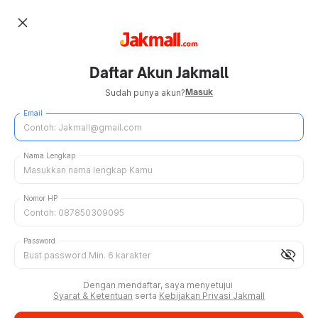
close
Daftar Akun Jakmall
Masuk
Sudah punya akun?
Email
Nama Lengkap
Nomor HP
Password
visibility_off
Dengan mendaftar, saya menyetujui
Syarat & Ketentuan
serta
Kebijakan Privasi Jakmall