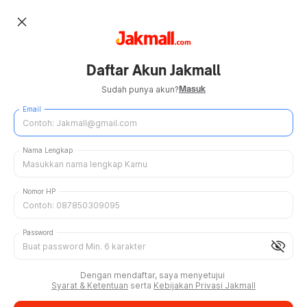
close
Daftar Akun Jakmall
Masuk
Sudah punya akun?
Email
Nama Lengkap
Nomor HP
Password
visibility_off
Dengan mendaftar, saya menyetujui
Syarat & Ketentuan
serta
Kebijakan Privasi Jakmall