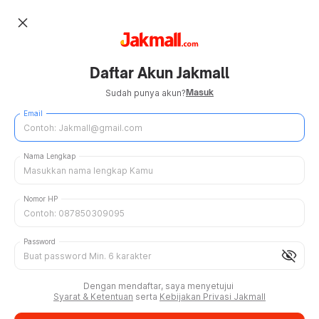
close
Daftar Akun Jakmall
Masuk
Sudah punya akun?
Email
Nama Lengkap
Nomor HP
Password
visibility_off
Dengan mendaftar, saya menyetujui
Syarat & Ketentuan
serta
Kebijakan Privasi Jakmall