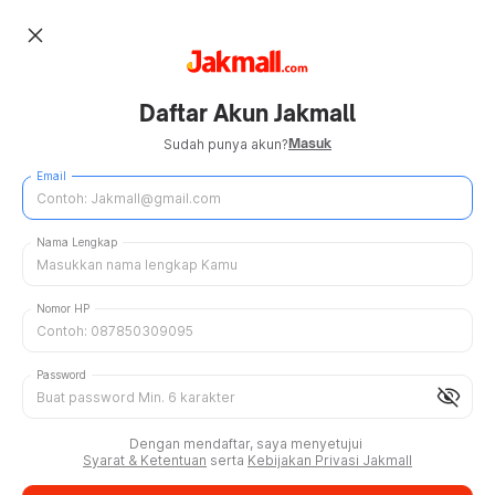
close
Daftar Akun Jakmall
Masuk
Sudah punya akun?
Email
Nama Lengkap
Nomor HP
Password
visibility_off
Dengan mendaftar, saya menyetujui
Syarat & Ketentuan
serta
Kebijakan Privasi Jakmall