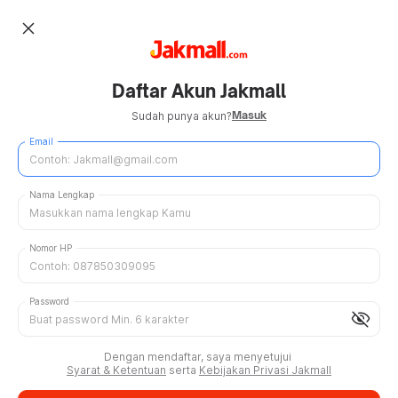
close
Daftar Akun Jakmall
Masuk
Sudah punya akun?
Email
Nama Lengkap
Nomor HP
Password
visibility_off
Dengan mendaftar, saya menyetujui
Syarat & Ketentuan
serta
Kebijakan Privasi Jakmall