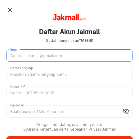
close
Daftar Akun Jakmall
Masuk
Sudah punya akun?
Email
Nama Lengkap
Nomor HP
Password
visibility_off
Dengan mendaftar, saya menyetujui
Syarat & Ketentuan
serta
Kebijakan Privasi Jakmall