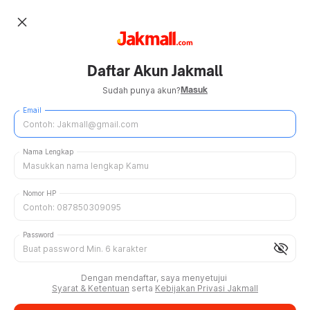
close
Daftar Akun Jakmall
Masuk
Sudah punya akun?
Email
Nama Lengkap
Nomor HP
Password
visibility_off
Dengan mendaftar, saya menyetujui
Syarat & Ketentuan
serta
Kebijakan Privasi Jakmall