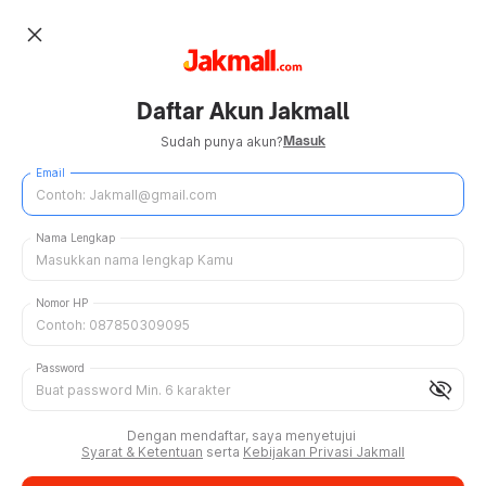
close
Daftar Akun Jakmall
Masuk
Sudah punya akun?
Email
Nama Lengkap
Nomor HP
Password
visibility_off
Dengan mendaftar, saya menyetujui
Syarat & Ketentuan
serta
Kebijakan Privasi Jakmall