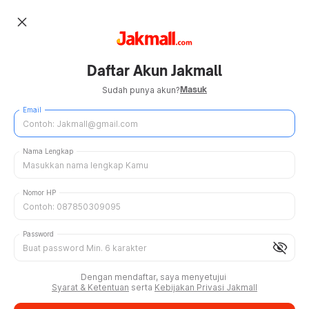
close
Daftar Akun Jakmall
Masuk
Sudah punya akun?
Email
Nama Lengkap
Nomor HP
Password
visibility_off
Dengan mendaftar, saya menyetujui
Syarat & Ketentuan
serta
Kebijakan Privasi Jakmall