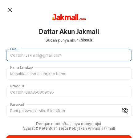
close
Daftar Akun Jakmall
Masuk
Sudah punya akun?
Email
Nama Lengkap
Nomor HP
Password
visibility_off
Dengan mendaftar, saya menyetujui
Syarat & Ketentuan
serta
Kebijakan Privasi Jakmall