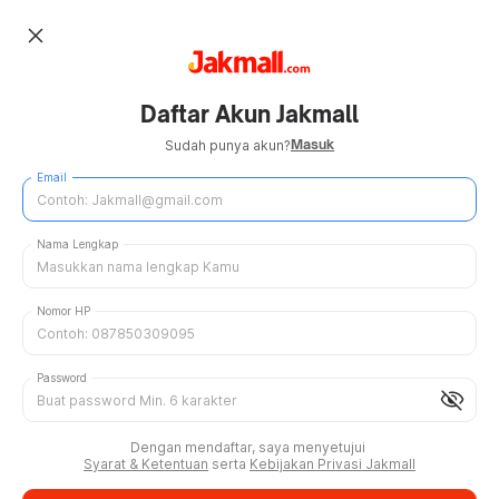
close
Daftar Akun Jakmall
Masuk
Sudah punya akun?
Email
Nama Lengkap
Nomor HP
Password
visibility_off
Dengan mendaftar, saya menyetujui
Syarat & Ketentuan
serta
Kebijakan Privasi Jakmall