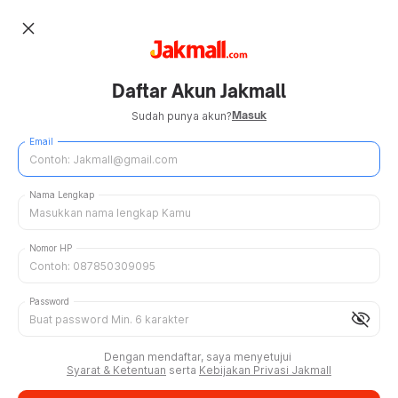
close
Daftar Akun Jakmall
Masuk
Sudah punya akun?
Email
Nama Lengkap
Nomor HP
Password
visibility_off
Dengan mendaftar, saya menyetujui
Syarat & Ketentuan
serta
Kebijakan Privasi Jakmall