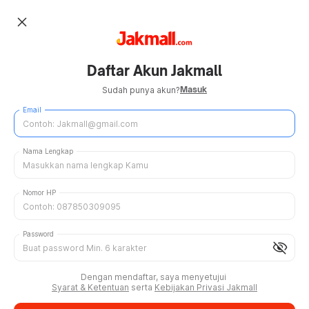
close
Daftar Akun Jakmall
Masuk
Sudah punya akun?
Email
Nama Lengkap
Nomor HP
Password
visibility_off
Dengan mendaftar, saya menyetujui
Syarat & Ketentuan
serta
Kebijakan Privasi Jakmall